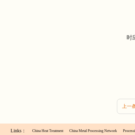
时
上一
Links：
China Heat Treatment
China Metal Processing Network
Processi