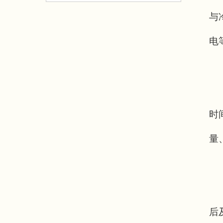
与
电
时
量
后